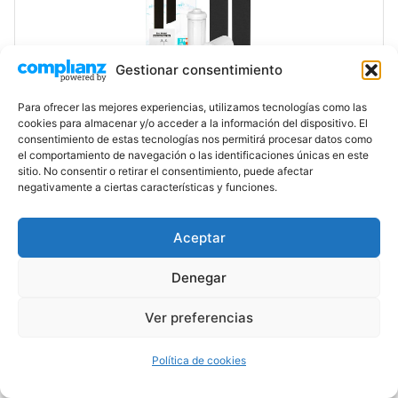
Gestionar consentimiento
Berkey Gravity Replacement Water Filter, 2
Black Carbon Filters &…
Para ofrecer las mejores experiencias, utilizamos tecnologías como las
cookies para almacenar y/o acceder a la información del dispositivo. El
€106.25
consentimiento de estas tecnologías nos permitirá procesar datos como
el comportamiento de navegación o las identificaciones únicas en este
sitio. No consentir o retirar el consentimiento, puede afectar
Comprar en Amazon
negativamente a ciertas características y funciones.
Aceptar
Filtro para ducha
Sprite
Denegar
Proporciona filtros que aseguran un agua de
Ver preferencias
gran sabor y alta pureza.
Política de cookies