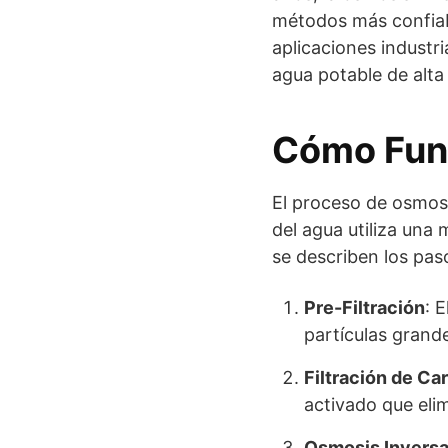
métodos más confiable
aplicaciones industr
agua potable de alta 
Cómo Func
El proceso de osmosi
del agua utiliza un
se describen los pas
Pre-Filtración
: 
partículas grand
Filtración de Ca
activado que eli
Osmosis Invers