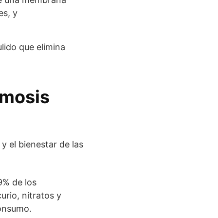
s, y
ulido que elimina
smosis
y el bienestar de las
9% de los
rio, nitratos y
consumo.