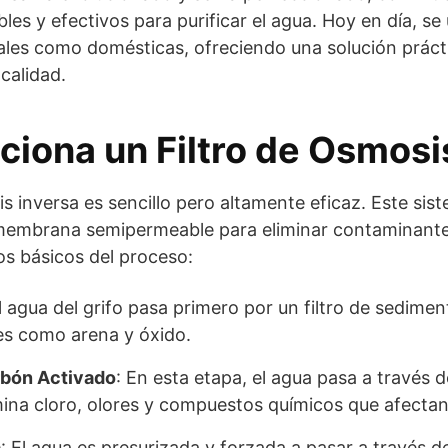
s y efectivos para purificar el agua. Hoy en día, se u
iales como domésticas, ofreciendo una solución práct
calidad.
iona un Filtro de Osmosi
s inversa es sencillo pero altamente eficaz. Este sist
a membrana semipermeable para eliminar contaminante
os básicos del proceso:
El agua del grifo pasa primero por un filtro de sedime
es como arena y óxido.
rbón Activado
: En esta etapa, el agua pasa a través d
mina cloro, olores y compuestos químicos que afectan 
a
: El agua es presurizada y forzada a pasar a través